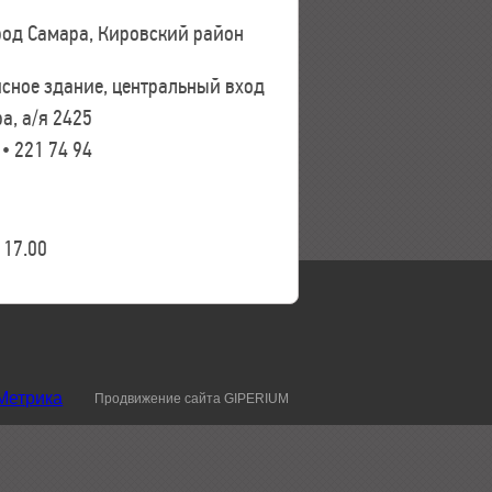
ород Самара, Кировский район
исное здание, центральный вход
а, а/я 2425
 • 221 74 94
17.00
Продвижение сайта GIPERIUM