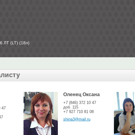
 ЛТ (LT) (18л)
алисту
Оленец Оксана
+7 (846) 372 10 47
доб. 115
0 47
+7 927 710 81 08
47
shina3@mail.ru