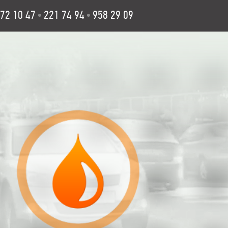
72 10 47
221 74 94
958 29 09
•
•