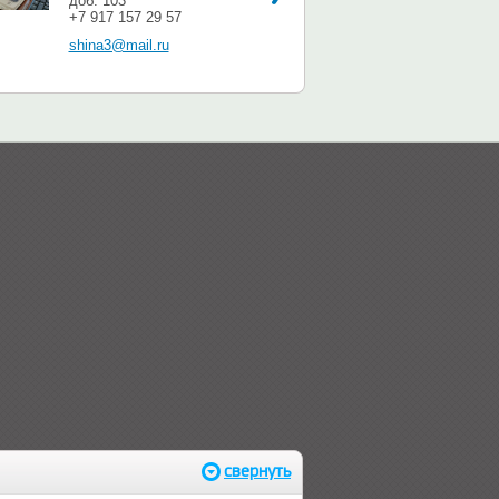
доб. 103
+7 917 157 29 57
shina3@mail.ru
свернуть