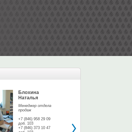
Блохина
Елина Мар
Наталья
Офис-менедж
Менеджер отдела
+7 (846) 958 9
продаж
доб. 113
+7 937 071 56
+7 (846) 958 29 09
доб. 103
shina3@mail.r
+7 (846) 373 10 47