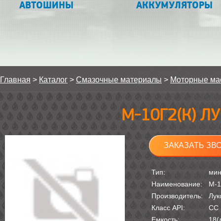
АВТОШИНЫ
АККУМУЛЯТОРЫ
Главная
>
Каталог
>
Смазочные материалы
>
Моторные ма
М-10Г2(К) Л
ЗАКАЗАТЬ ЗВ
Тип:
мин
Наименование:
М-1
Производитель:
Лук
Класс API:
CС
Емкость:
18(