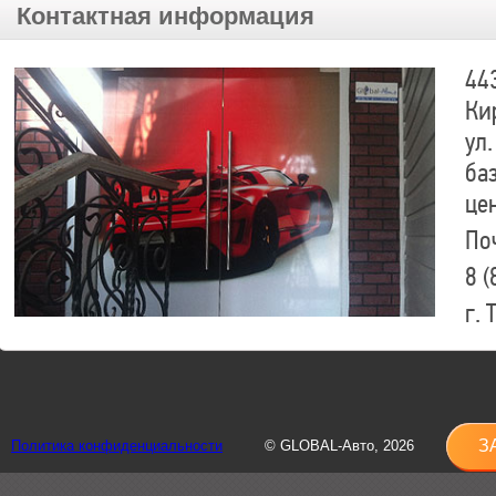
Контактная информация
44
Ки
ул.
ба
це
По
8 (
г.
8 (
sh
З
Политика конфиденциальности
© GLOBAL-Авто, 2026