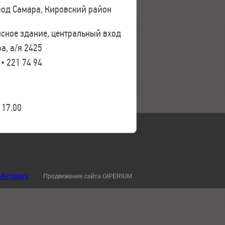
ород Самара, Кировский район
исное здание, центральный вход
а, а/я 2425
 • 221 74 94
17.00
Продвижение сайта GIPERIUM