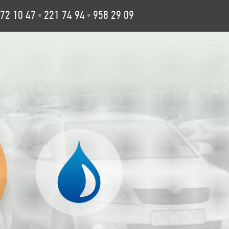
72 10 47
221 74 94
958 29 09
•
•