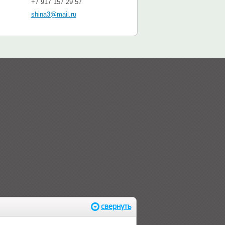
+7 917 157 29 57
shina3@mail.ru
свернуть