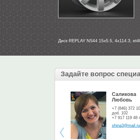
Диск REPLAY NS44 15х5.5, 4х114.3, et40
Задайте вопрос специ
Саликова
Любовь
+7 (846) 372 1
доб. 102
+7 917 119 48 
shina3@mail.ru