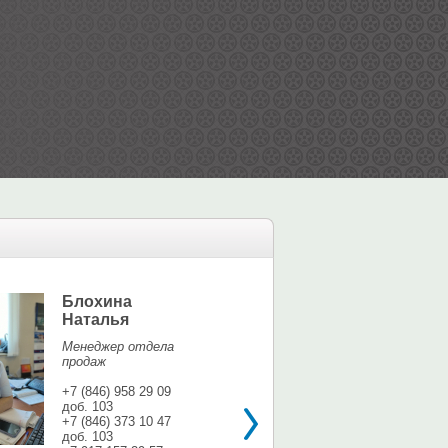
Блохина
Елина Мар
Наталья
Офис-менедж
Менеджер отдела
+7 (846) 958 9
продаж
доб. 113
+7 937 071 56
+7 (846) 958 29 09
доб. 103
shina3@mail.r
+7 (846) 373 10 47
доб. 103