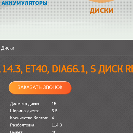
АККУМУЛЯТОРЫ
ДИСКИ
>
Диски
114.3, ET40, DIA66.1, S ДИСК 
ЗАКАЗАТЬ ЗВОНОК
Диаметр диска:
15
Ширина диска:
5.5
Количество болтов:
4
Разболтовка:
114.3
Вылет:
40