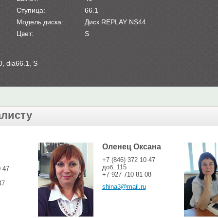
Ступица:
66.1
Модель диска:
Диск REPLAY NS44
Цвет:
S
, dia66.1, S
алисту
Оленец Оксана
+7 (846) 372 10 47
доб. 115
0 47
+7 927 710 81 08
47
shina3@mail.ru