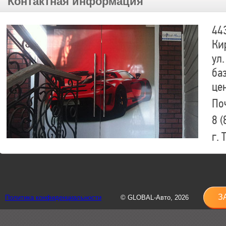
Контактная информация
44
Ки
ул.
ба
це
По
8 (
г.
8 (
sh
З
Политика конфиденциальности
© GLOBAL-Авто, 2026