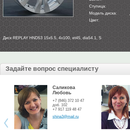
Ступица:
Модель диска:
Цвет:
Диск REPLAY HND53 15х5.5, 4х100, et45, dia54.1, S
Задайте вопрос специалисту
Саликова
Любовь
+7 (846) 372 10 47
доб. 102
+7 917 119 48 47
shina3@mail.ru