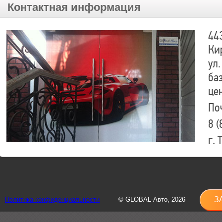
Контактная информация
44
Ки
ул.
ба
це
По
8 (
г.
8 (
sh
З
Политика конфиденциальности
© GLOBAL-Авто, 2026