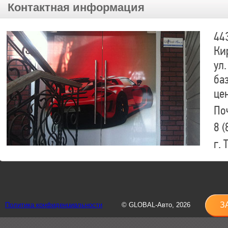
Контактная информация
44
Ки
ул.
ба
це
По
8 (
г.
8 (
sh
З
Политика конфиденциальности
© GLOBAL-Авто, 2026