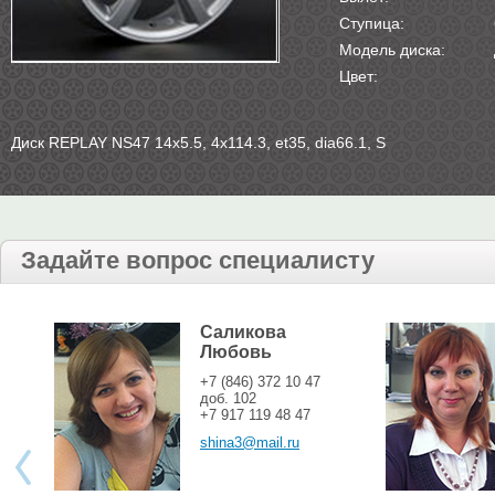
Ступица:
Модель диска:
Цвет:
Диск REPLAY NS47 14х5.5, 4х114.3, et35, dia66.1, S
Задайте вопрос специалисту
Саликова
Любовь
+7 (846) 372 10 47
доб. 102
+7 917 119 48 47
shina3@mail.ru