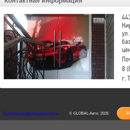
Контактная информация
44
Ки
ул.
ба
це
По
8 (
г.
8 (
sh
З
Политика конфиденциальности
© GLOBAL-Авто, 2026