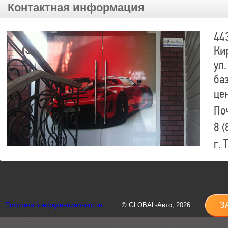
Контактная информация
44
Ки
ул.
ба
це
По
8 (
г.
8 (
sh
З
Политика конфиденциальности
© GLOBAL-Авто, 2026