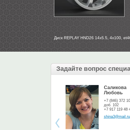
Диск REPLAY HND26 14х5.5, 4х100, et46
Задайте вопрос специ
Саликова
Любовь
+7 (846) 372 1
доб. 102
+7 917 119 48 
shina3@mail.ru