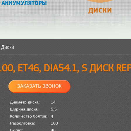
АККУМУЛЯТОРЫ
ДИСКИ
>
Диски
100, ET46, DIA54.1, S ДИСК R
ЗАКАЗАТЬ ЗВОНОК
Диаметр диска:
14
Ширина диска:
5.5
Количество болтов:
4
Разболтовка:
100
Вылет:
46