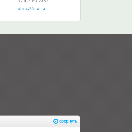
+7 917 157 29 57
shina3@mail.ru
свернуть