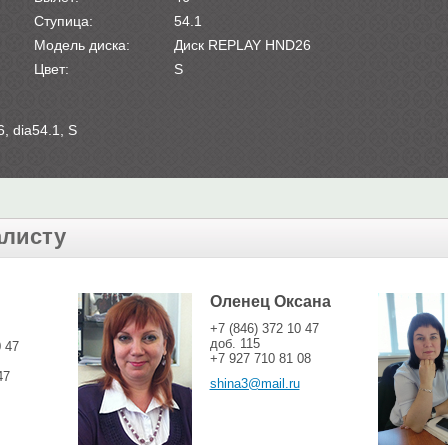
Ступица:
54.1
Модель диска:
Диск REPLAY HND26
Цвет:
S
, dia54.1, S
алисту
Оленец Оксана
+7 (846) 372 10 47
доб. 115
0 47
+7 927 710 81 08
47
shina3@mail.ru