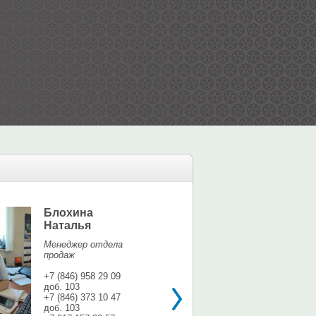
Блохина
Елина Мар
Наталья
Офис-менедж
Менеджер отдела
+7 (846) 958 9
продаж
доб. 113
+7 937 071 56
+7 (846) 958 29 09
доб. 103
shina3@mail.r
+7 (846) 373 10 47
доб. 103