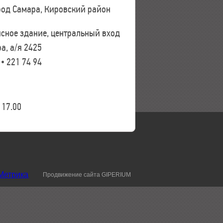
ород Самара, Кировский район
исное здание, центральный вход
а, а/я 2425
 • 221 74 94
17.00
Продвижение сайта GIPERIUM