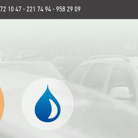
72 10 47
221 74 94
958 29 09
•
•