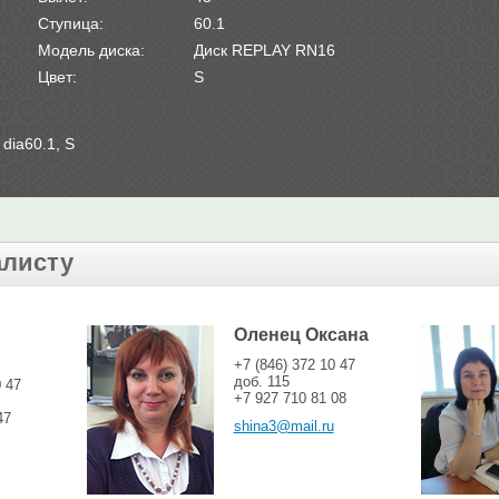
Ступица:
60.1
Модель диска:
Диск REPLAY RN16
Цвет:
S
dia60.1, S
алисту
Оленец Оксана
+7 (846) 372 10 47
доб. 115
0 47
+7 927 710 81 08
47
shina3@mail.ru