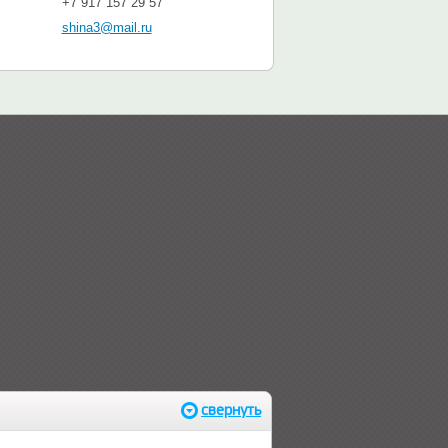
+7 917 157 29 57
shina3@mail.ru
свернуть