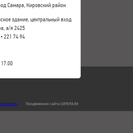
ород Самара, Кировский район
исное здание, центральный вход
а, а/я 2425
 • 221 74 94
17.00
Продвижение сайта GIPERIUM