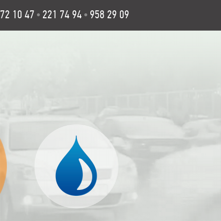
72 10 47
221 74 94
958 29 09
•
•