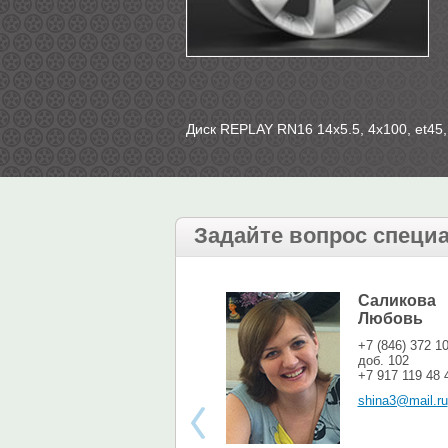
Диск REPLAY RN16 14х5.5, 4х100, et45, 
Задайте вопрос специ
Саликова
Любовь
+7 (846) 372 1
доб. 102
+7 917 119 48 
shina3@mail.ru