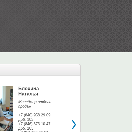
Блохина
Елина Мар
Наталья
Офис-менедж
Менеджер отдела
+7 (846) 958 9
продаж
доб. 113
+7 937 071 56
+7 (846) 958 29 09
доб. 103
shina3@mail.r
+7 (846) 373 10 47
доб. 103