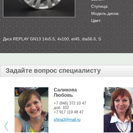
Ступица:
Модель диска:
Цвет:
Диск REPLAY GN13 14х5.5, 4х100, et45, dia56.6, S
Задайте вопрос специалисту
Саликова
Любовь
+7 (846) 372 10 47
доб. 102
+7 917 119 48 47
shina3@mail.ru