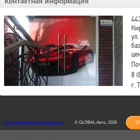
Контактная информация
44
Ки
ул.
ба
це
По
8 (
г.
8 (
sh
З
Политика конфиденциальности
© GLOBAL-Авто, 2026