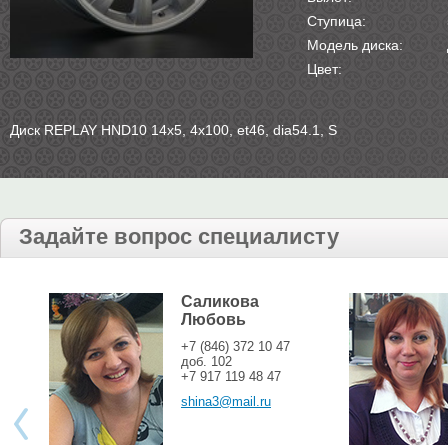
Ступица:
Модель диска:
Цвет:
Диск REPLAY HND10 14х5, 4х100, et46, dia54.1, S
Задайте вопрос специалисту
Саликова
Любовь
+7 (846) 372 10 47
доб. 102
+7 917 119 48 47
shina3@mail.ru