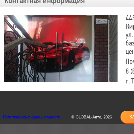
Контактная информация
44
Ки
ул.
ба
це
По
8 (
г.
8 (
sh
З
Политика конфиденциальности
© GLOBAL-Авто, 2026