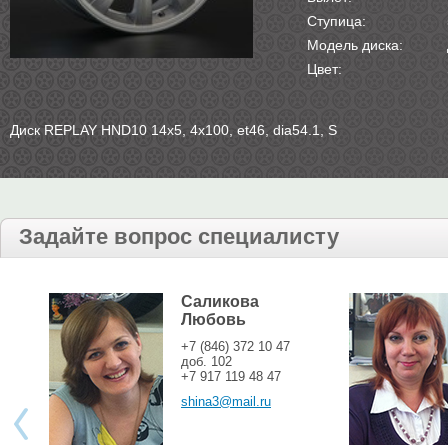
Ступица:
Модель диска:
Цвет:
Диск REPLAY HND10 14х5, 4х100, et46, dia54.1, S
Задайте вопрос специалисту
Саликова
Любовь
+7 (846) 372 10 47
доб. 102
+7 917 119 48 47
shina3@mail.ru