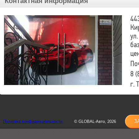
Контактная информация
44
Ки
ул.
ба
це
По
8 (
г.
8 (
sh
З
Политика конфиденциальности
© GLOBAL-Авто, 2026