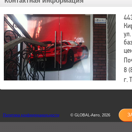
Контактная информация
44
Ки
ул.
ба
це
По
8 (
г.
8 (
sh
З
Политика конфиденциальности
© GLOBAL-Авто, 2026