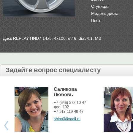
Ступица:
Модель диска:
Цвет:
Диск REPLAY HND7 14х5, 4х100, et46, dia54.1, MB
Задайте вопрос специалисту
Саликова
Любовь
+7 (846) 372 10 47
доб. 102
+7 917 119 48 47
shina3@mail.ru