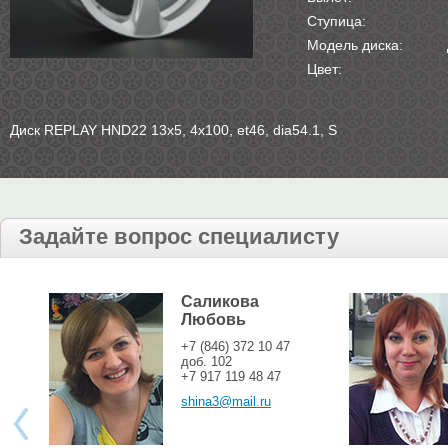
Ступица:
Модель диска:
Цвет:
Диск REPLAY HND22 13х5, 4х100, et46, dia54.1, S
Задайте вопрос специалисту
Саликова
Любовь
+7 (846) 372 10 47
доб. 102
+7 917 119 48 47
shina3@mail.ru