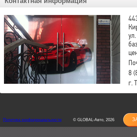
Контактная информация
44
Ки
ул.
ба
це
По
8 (
г.
8 (
sh
З
Политика конфиденциальности
© GLOBAL-Авто, 2026