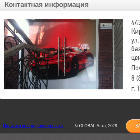
Контактная информация
44
Ки
ул.
ба
це
По
8 (
г.
8 (
sh
З
Политика конфиденциальности
© GLOBAL-Авто, 2026