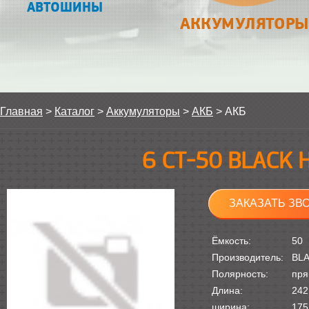
АВТОШИНЫ
АККУМУЛЯТОРЫ
Главная
>
Каталог
>
Аккумуляторы
>
АКБ
>
АКБ
6 СТ-50 BLACK
ЗАКАЗАТЬ ЗВ
Ёмкость:
50
Производитель:
BL
Полярность:
пря
Длина:
242
ширина:
175