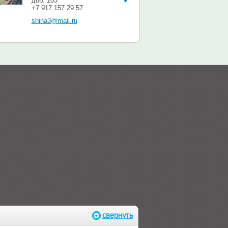
доб. 103
+7 917 157 29 57
shina3@mail.ru
свернуть