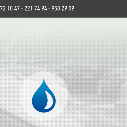
72 10 47
221 74 94
958 29 09
•
•