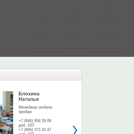
Блохина
Елина Мар
Наталья
Офис-менедж
Менеджер отдела
+7 (846) 958 9
продаж
доб. 113
+7 937 071 56
+7 (846) 958 29 09
доб. 103
shina3@mail.r
+7 (846) 373 10 47