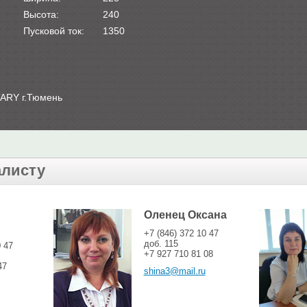
Высота:
240
Пусковой ток:
1350
ARY г.Тюмень
алисту
Оленец Оксана
+7 (846) 372 10 47
доб. 115
0 47
+7 927 710 81 08
47
shina3@mail.ru