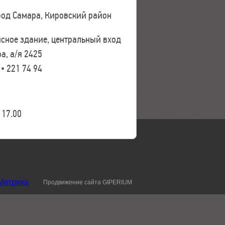
ород Самара, Кировский район
исное здание, центральный вход
а, а/я 2425
 • 221 74 94
17.00
Продвижение сайта GIPERIUM