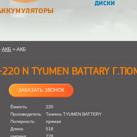
ДИСКИ
АККУМУЛЯТОРЫ
>
АКБ
>
АКБ
-220 N TYUMEN BATTARY Г.Т
ЗАКАЗАТЬ ЗВОНОК
Ёмкость:
220
Производитель:
Тюмень TYUMEN BATTERY
Полярность:
прямая
Длина:
518
ширина:
228