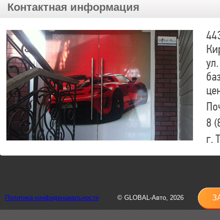
Контактная информация
44
Ки
ул.
ба
це
По
8 (
г.
8 (
sh
З
Политика конфиденциальности
© GLOBAL-Авто, 2026