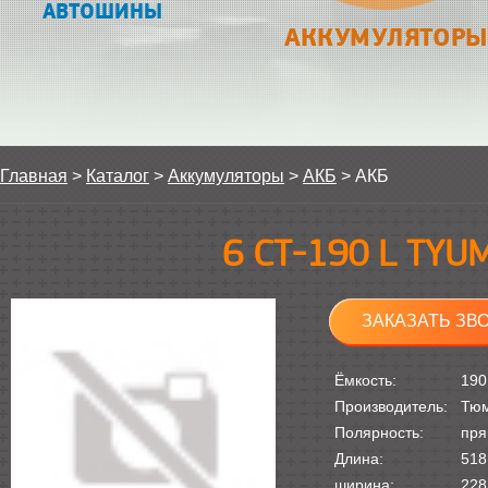
АВТОШИНЫ
АККУМУЛЯТОРЫ
Главная
>
Каталог
>
Аккумуляторы
>
АКБ
>
АКБ
6 СТ-190 L TYU
ЗАКАЗАТЬ ЗВ
Ёмкость:
190
Производитель:
Тю
Полярность:
пря
Длина:
518
ширина:
228