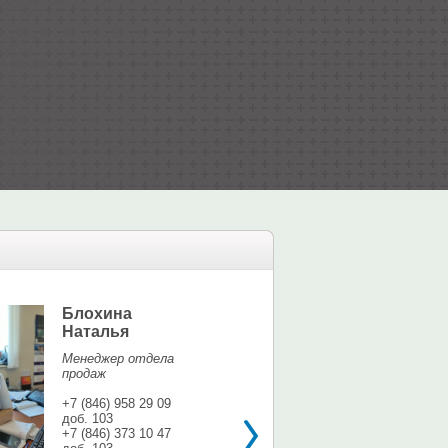
Блохина
Елина Мар
Наталья
Офис-менедж
Менеджер отдела
+7 (846) 958 9
продаж
доб. 113
+7 937 071 56
+7 (846) 958 29 09
доб. 103
shina3@mail.r
+7 (846) 373 10 47