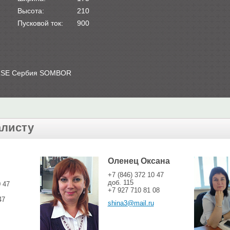
Высота:
210
Пусковой ток:
900
ORSE Сербия SOMBOR
алисту
Оленец Оксана
+7 (846) 372 10 47
доб. 115
0 47
+7 927 710 81 08
47
shina3@mail.ru