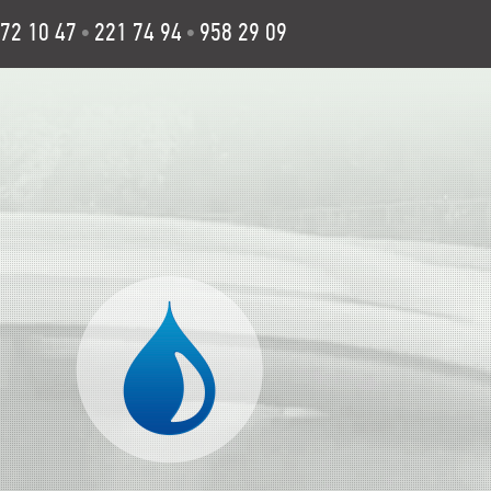
72 10 47
221 74 94
958 29 09
•
•