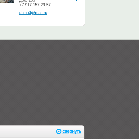
доб. 103
+7 917 157 29 57
shina3@mail.ru
свернуть