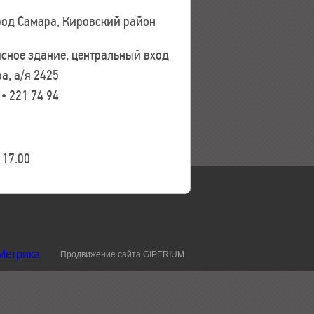
ород Самара, Кировский район
исное здание, центральный вход
а, а/я 2425
 • 221 74 94
17.00
Продвижение сайта GIPERIUM