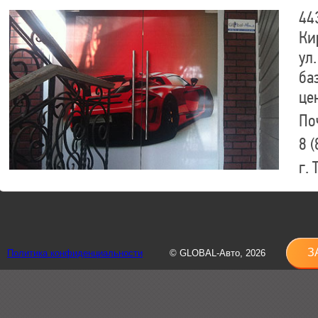
44
Ки
ул.
ба
це
По
8 (
г.
8 (
sh
З
Политика конфиденциальности
© GLOBAL-Авто, 2026