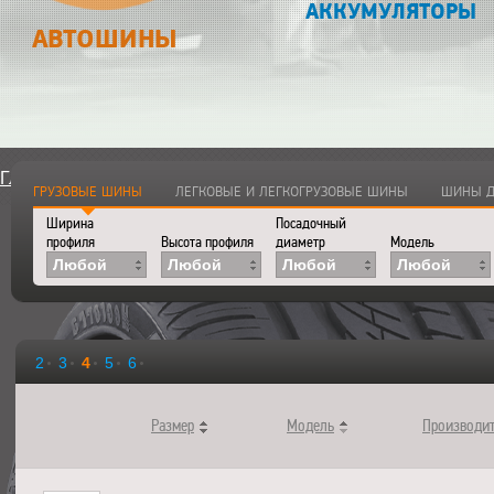
АККУМУЛЯТОРЫ
АВТОШИНЫ
Главная
>
Каталог
>
Автошины
ГРУЗОВЫЕ ШИНЫ
ЛЕГКОВЫЕ И ЛЕГКОГРУЗОВЫЕ ШИНЫ
ШИНЫ Д
Ширина
Посадочный
профиля
Высота профиля
диаметр
Модель
Любой
Любой
Любой
Любой
2
3
4
5
6
Размер
Модель
Производи