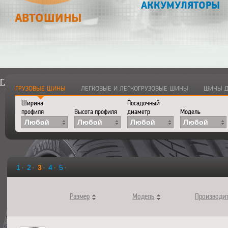
АККУМУЛЯТОРЫ
АВТОШИНЫ
Главная
>
Каталог
>
Автошины
ГРУЗОВЫЕ ШИНЫ
ЛЕГКОВЫЕ И ЛЕГКОГРУЗОВЫЕ ШИНЫ
ШИНЫ Д
Ширина
Посадочный
профиля
Высота профиля
диаметр
Модель
Любой
Любой
Любой
Любой
1
2
3
4
5
Размер
Модель
Производи