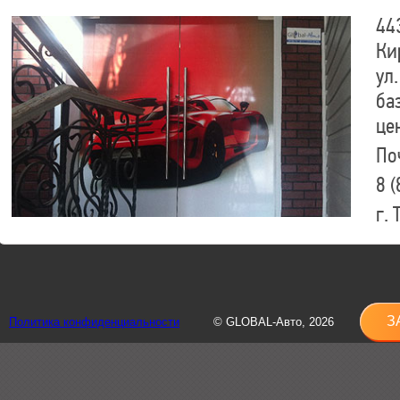
44
Ки
ул.
ба
це
По
8 (
г.
8 (
sh
З
Политика конфиденциальности
© GLOBAL-Авто, 2026