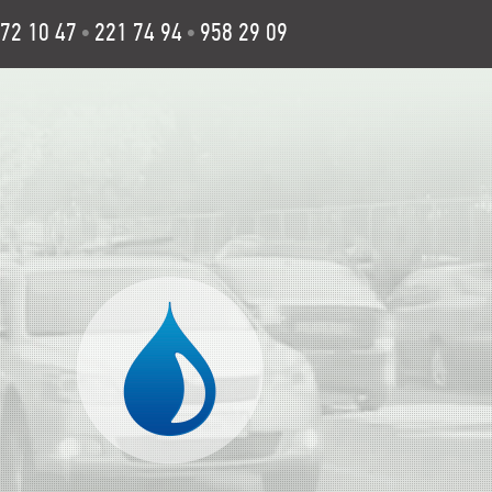
72 10 47
221 74 94
958 29 09
•
•