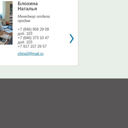
Блохина
Елина Мар
Наталья
Офис-менедж
Менеджер отдела
+7 (846) 958 9
продаж
доб. 113
+7 937 071 56
+7 (846) 958 29 09
доб. 103
shina3@mail.r
+7 (846) 373 10 47
доб. 103
+7 917 157 29 57
shina3@mail.ru