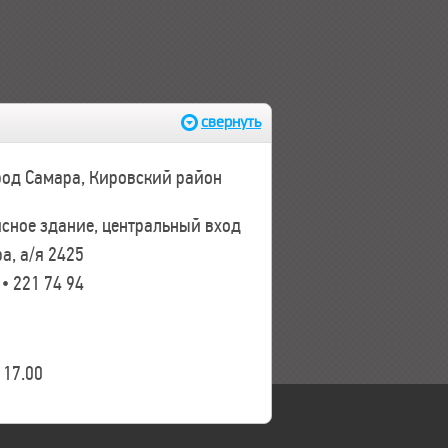
свернуть
ород Самара, Кировский район
исное здание, центральный вход
а, а/я 2425
 • 221 74 94
17.00