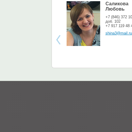
Саликова
Любовь
+7 (846) 372 1
доб. 102
+7 917 119 48 
shina3@mail.ru