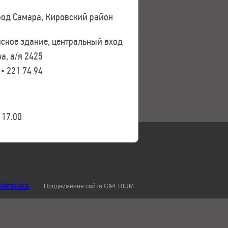
ород Самара, Кировский район
исное здание, центральный вход
а, а/я 2425
 • 221 74 94
17.00
Продвижение сайта GIPERIUM