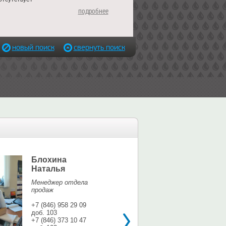
подробнее
новый поиск
свернуть поиск
Блохина
Елина Мар
Наталья
Офис-менедж
Менеджер отдела
+7 (846) 958 9
продаж
доб. 113
+7 937 071 56
+7 (846) 958 29 09
доб. 103
shina3@mail.r
+7 (846) 373 10 47