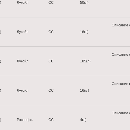
)
Лукойл
CС
50(л)
Описание 
)
Лукойл
CС
18(л)
Описание 
)
Лукойл
CС
185(л)
Описание 
)
Лукойл
CС
16(кг)
Описание 
)
Роснефть
СС
4(л)