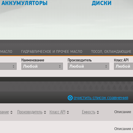
АККУМУЛЯТОРЫ
ДИСКИ
териалы
>
Моторные масла
>
Моторные масла
>
Моторное 
 МАСЛО
ГИДРАВЛИЧЕСКОЕ И ПРОЧЕЕ МАСЛО
ТОСОЛ, ОХЛАЖДАЮЩИЕ 
Наименование
Производитель
Класс API
Любой
Любой
Любой
очистить список сравнения
вание
Производитель
Класс API
Емкость
Описание
Описание 