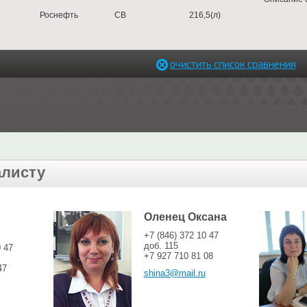
Роснефть
CB
216,5(л)
очистить список сравнения
алисту
Оленец Оксана
+7 (846) 372 10 47
доб. 115
0 47
+7 927 710 81 08
47
shina3@mail.ru