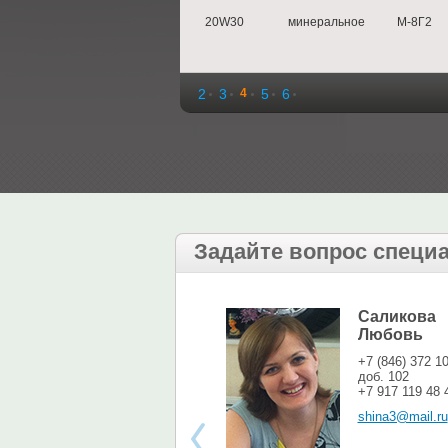
20W30
минеральное
М-8Г2
2
3
4
5
6
Задайте вопрос специ
Саликова
Любовь
+7 (846) 372 1
доб. 102
+7 917 119 48 
shina3@mail.ru