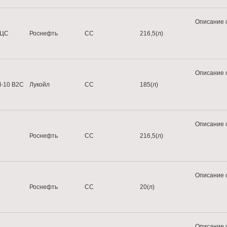
Описание 
2ЦС
Роснефть
СС
216,5(л)
Описание 
М-10 B2C
Лукойл
CС
185(л)
Описание 
Роснефть
СС
216,5(л)
Описание 
Роснефть
СС
20(л)
Описание 