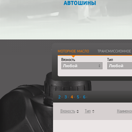
АВТОШИНЫ
Главная
>
Каталог
>
Смазочные ма
МОТОРНОЕ МАСЛО
ТРАНСМИССИОННОЕ
Вязкость
Тип
Любой
Любой
2
3
4
5
6
Вязкость
Тип
Наимено