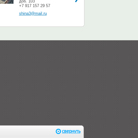
доб. 103
+7 917 157 29 57
shina3@mail.ru
свернуть