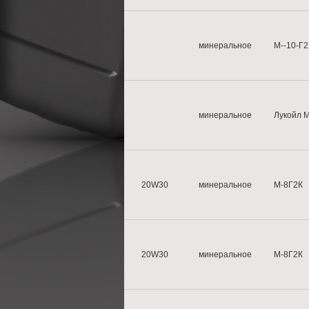
минеральное
М--10-Г
минеральное
Лукойл 
20W30
минеральное
М-8Г2К
20W30
минеральное
М-8Г2К