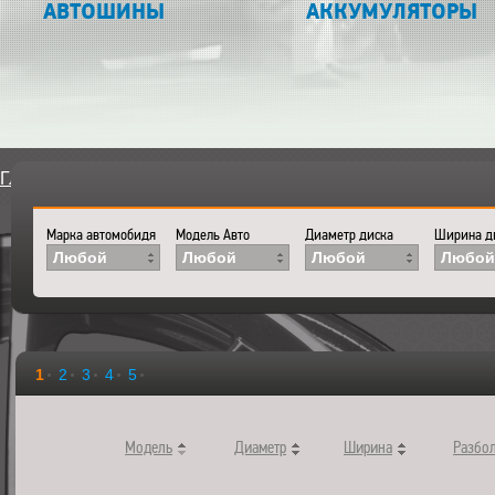
АВТОШИНЫ
АККУМУЛЯТОРЫ
Главная
>
Каталог
>
Диски
>
Диски
Марка автомобидя
Модель Авто
Диаметр диска
Ширина д
Любой
Любой
Любой
Любой
1
2
3
4
5
Модель
Диаметр
Ширина
Разбо