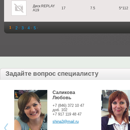
Диск REPLAY
17
7.5
5*112
A19
1
2
3
4
5
Задайте вопрос специалисту
Саликова
Любовь
+7 (846) 372 10 47
доб. 102
+7 917 119 48 47
shina3@mail.ru