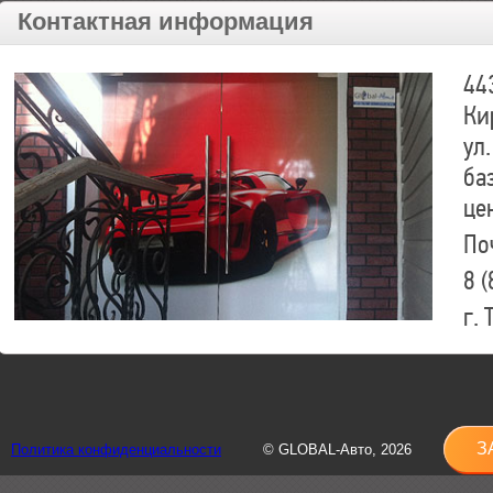
Контактная информация
44
Ки
ул.
ба
це
По
8 (
г.
8 (
sh
З
Политика конфиденциальности
© GLOBAL-Авто, 2026